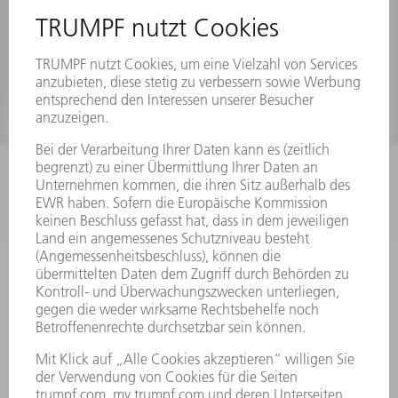
Materialnummer:
0245089
INFORMATION
Häufig gestellte Fragen
Allgemeine Geschäftsbedingungen
KONTAKT
Kundenbetreuung TRUMPF Werkzeugmaschinen
+49 7156 303 33222
Mo - Fr: 07:30 - 17:30 Uhr
Erweiterte Rufbereitschaft per Service App Mo - Fr:
06:30 - 20.00 Uhr Sa: 07:00 - 12:00 Uhr
Kundenbetreuung@trumpf.com
KONTAKT