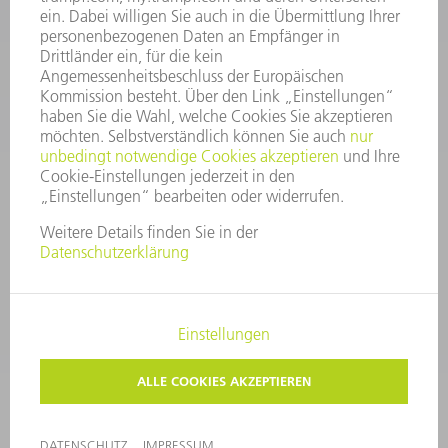
Service TRUMPF Lasertechnik
+49 7156 303 37444
Mo - Fr: 07:30 - 18:00 Uhr
Additive Manufacturing 07:30 - 17:30 Uhr
spareparts.tld@trumpf.com
IMPRESSUM
DATENSCHUTZ
COPYRIGHT UND MARKENZEICHEN
NUTZUNGSBEDINGUNGEN
AGB