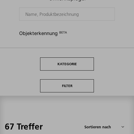
Objekterkennung ᴮᴱᵀᴬ
KATEGORIE
FILTER
67 Treffer