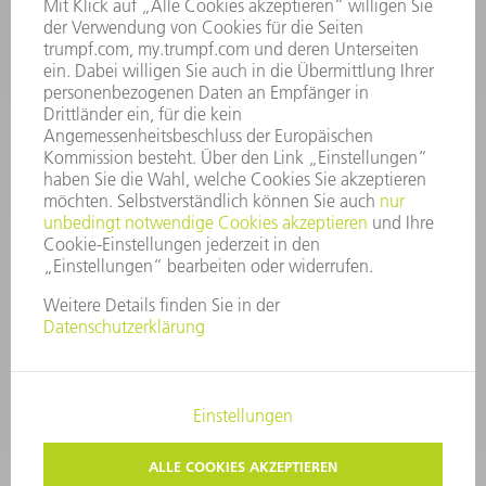
Kundenbetreuung@trumpf.com
KONTAKT
Service TRUMPF Lasertechnik
+49 7156 303 37444
Mo - Fr: 07:30 - 18:00 Uhr
Additive Manufacturing 07:30 - 17:30 Uhr
spareparts.tld@trumpf.com
IMPRESSUM
DATENSCHUTZ
COPYRIGHT UND MARKENZEICHEN
NUTZUNGSBEDINGUNGEN