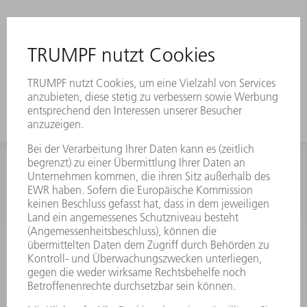
INFORMATION
Häufig gestellte Fragen
Allgemeine Geschäftsbedingungen
KONTAKT
Kundenbetreuung TRUMPF Werkzeugmaschinen
+49 7156 303 33222
Mo - Fr: 07:30 - 17:30 Uhr
Erweiterte Rufbereitschaft per Service App Mo - Fr:
06:30 - 20.00 Uhr Sa: 07:00 - 12:00 Uhr