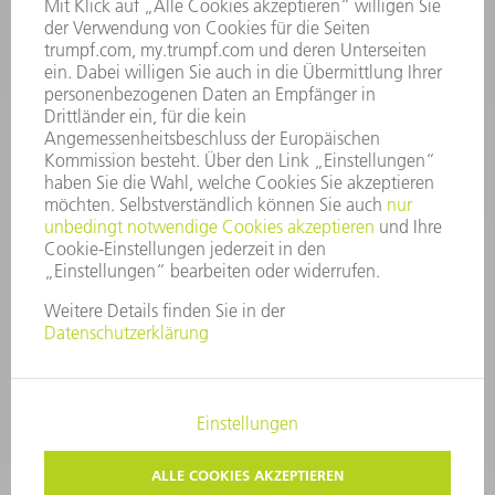
Kundenbetreuung@trumpf.com
KONTAKT
Service TRUMPF Lasertechnik
+49 7156 303 37444
Mo - Fr: 07:30 - 18:00 Uhr
Additive Manufacturing 07:30 - 17:30 Uhr
spareparts.tld@trumpf.com
IMPRESSUM
DATENSCHUTZ
COPYRIGHT UND MARKENZEICHEN
NUTZUNGSBEDINGUNGEN