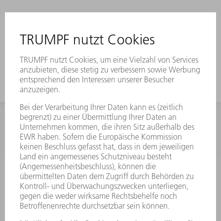
INFORMATION
Häufig gestellte Fragen
Allgemeine Geschäftsbedingungen
KONTAKT
Kundenbetreuung TRUMPF Werkzeugmaschinen
+49 7156 303 33222
Mo - Fr: 07:30 - 17:30 Uhr
Erweiterte Rufbereitschaft per Service App Mo - Fr:
06:30 - 20.00 Uhr Sa: 07:00 - 12:00 Uhr