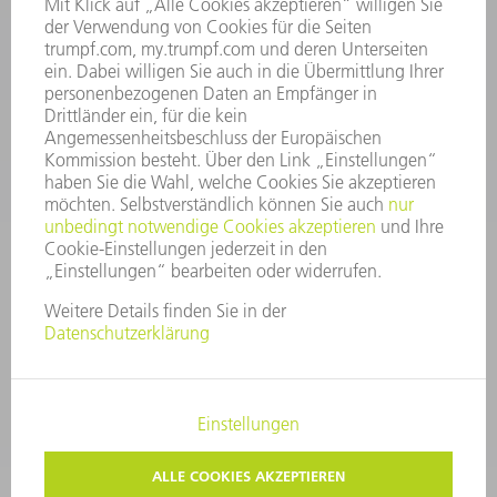
Kundenbetreuung@trumpf.com
KONTAKT
Service TRUMPF Lasertechnik
+49 7156 303 37444
Mo - Fr: 07:30 - 18:00 Uhr
Additive Manufacturing 07:30 - 17:30 Uhr
spareparts.tld@trumpf.com
IMPRESSUM
DATENSCHUTZ
COPYRIGHT UND MARKENZEICHEN
NUTZUNGSBEDINGUNGEN