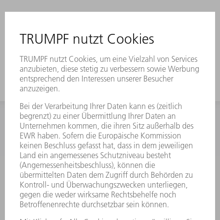
INFORMATION
Häufig gestellte Fragen
Allgemeine Geschäftsbedingungen
KONTAKT
Kundenbetreuung TRUMPF Werkzeugmaschinen
+49 7156 303 33222
Mo - Fr: 07:30 - 17:30 Uhr
Erweiterte Rufbereitschaft per Service App Mo - Fr:
06:30 - 20.00 Uhr Sa: 07:00 - 12:00 Uhr