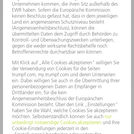
INFORMATION
Häufig gestellte Fragen
Allgemeine Geschäftsbedingungen
KONTAKT
Kundenbetreuung TRUMPF Werkzeugmaschinen
+49 7156 303 33222
Mo - Fr: 07:30 - 17:30 Uhr
Erweiterte Rufbereitschaft per Service App Mo - Fr:
06:30 - 20.00 Uhr Sa: 07:00 - 12:00 Uhr
Kundenbetreuung@trumpf.com
KONTAKT
Service TRUMPF Lasertechnik
+49 7156 303 37444
Mo - Fr: 07:30 - 18:00 Uhr
Additive Manufacturing 07:30 - 17:30 Uhr
spareparts.tld@trumpf.com