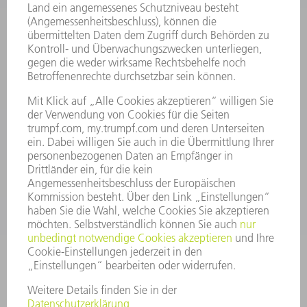
Allgemeine Geschäftsbedingungen
KONTAKT
Kundenbetreuung TRUMPF Werkzeugmaschinen
+49 7156 303 33222
Mo - Fr: 07:30 - 17:30 Uhr
Erweiterte Rufbereitschaft per Service App Mo - Fr:
06:30 - 20.00 Uhr Sa: 07:00 - 12:00 Uhr
Kundenbetreuung@trumpf.com
KONTAKT
Service TRUMPF Lasertechnik
+49 7156 303 37444
Mo - Fr: 07:30 - 18:00 Uhr
Additive Manufacturing 07:30 - 17:30 Uhr
spareparts.tld@trumpf.com