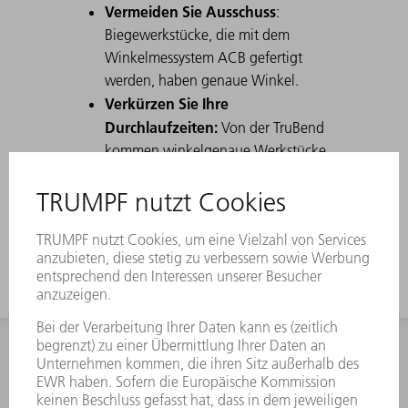
Vermeiden Sie Ausschuss
:
Biegewerkstücke, die mit dem
Winkelmessystem ACB gefertigt
werden, haben genaue Winkel.
Verkürzen Sie Ihre
Durchlaufzeiten:
Von der TruBend
kommen winkelgenaue Werkstücke,
die weder nachgearbeitet werden
noch von der Qualitätssicherung
nachgemessen werden müssen.
INFORMATION
Häufig gestellte Fragen