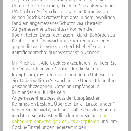
INFORMATION
Häufig gestellte Fragen
Allgemeine Geschäftsbedingungen
KONTAKT
Kundenbetreuung TRUMPF Werkzeugmaschinen
+49 7156 303 33222
Mo - Fr: 07:30 - 17:30 Uhr
Erweiterte Rufbereitschaft per Service App Mo - Fr:
06:30 - 20.00 Uhr Sa: 07:00 - 12:00 Uhr
Kundenbetreuung@trumpf.com
KONTAKT
Service TRUMPF Lasertechnik
+49 7156 303 37444
Mo - Fr: 07:30 - 18:00 Uhr
Additive Manufacturing 07:30 - 17:30 Uhr
spareparts.tld@trumpf.com