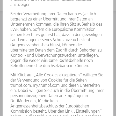
INFORMATION
Häufig gestellte Fragen
Allgemeine Geschäftsbedingungen
KONTAKT
Kundenbetreuung TRUMPF Werkzeugmaschinen
+49 7156 303 33222
Mo - Fr: 07:30 - 17:30 Uhr
Erweiterte Rufbereitschaft per Service App Mo - Fr:
06:30 - 20.00 Uhr Sa: 07:00 - 12:00 Uhr
Kundenbetreuung@trumpf.com
KONTAKT
Service TRUMPF Lasertechnik
+49 7156 303 37444
Mo - Fr: 07:30 - 18:00 Uhr
Additive Manufacturing 07:30 - 17:30 Uhr
spareparts.tld@trumpf.com