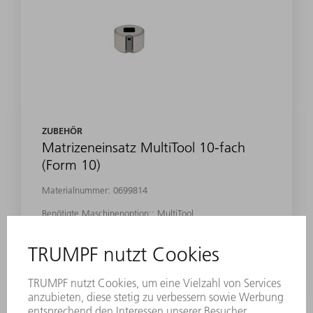
ZUBEHÖR
Matrizeneinsatz MultiTool 10-fach
(Form 10)
Materialnummer:
0699814
Benötigte Maschinenoption:: MultiTool