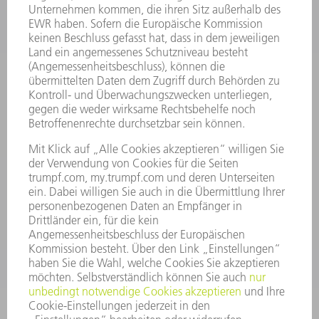
INFORMATION
Häufig gestellte Fragen
Allgemeine Geschäftsbedingungen
KONTAKT
Kundenbetreuung TRUMPF Werkzeugmaschinen
+49 7156 303 33222
Mo - Fr: 07:30 - 17:30 Uhr
Erweiterte Rufbereitschaft per Service App Mo - Fr:
06:30 - 20.00 Uhr Sa: 07:00 - 12:00 Uhr
Kundenbetreuung@trumpf.com
KONTAKT
Service TRUMPF Lasertechnik
+49 7156 303 37444
Mo - Fr: 07:30 - 18:00 Uhr
Additive Manufacturing 07:30 - 17:30 Uhr
spareparts.tld@trumpf.com