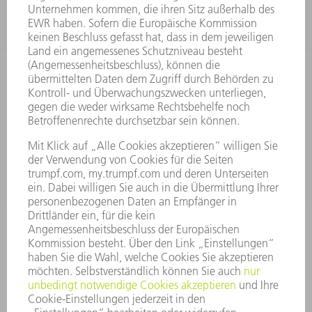
INFORMATION
Häufig gestellte Fragen
Allgemeine Geschäftsbedingungen
KONTAKT
Kundenbetreuung TRUMPF Werkzeugmaschinen
+49 7156 303 33222
Mo - Fr: 07:30 - 17:30 Uhr
Erweiterte Rufbereitschaft per Service App Mo - Fr:
06:30 - 20.00 Uhr Sa: 07:00 - 12:00 Uhr
Kundenbetreuung@trumpf.com
KONTAKT
Service TRUMPF Lasertechnik
+49 7156 303 37444
Mo - Fr: 07:30 - 18:00 Uhr
Additive Manufacturing 07:30 - 17:30 Uhr
spareparts.tld@trumpf.com