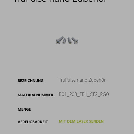
TruPulse nano Zubehör
BEZEICHNUNG
B01_P03_EB1_CF2_PG0
MATERIALNUMMER
MENGE
MIT DEM LASER SENDEN
VERFÜGBARKEIT