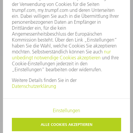
Kundenbetreuung@trumpf.com
KONTAKT
Service TRUMPF Lasertechnik
+49 7156 303 37444
Mo - Fr: 07:30 - 18:00 Uhr
Additive Manufacturing 07:30 - 17:30 Uhr
spareparts.tld@trumpf.com
IMPRESSUM
DATENSCHUTZ
COPYRIGHT UND MARKENZEICHEN
NUTZUNGSBEDINGUNGEN
AGB