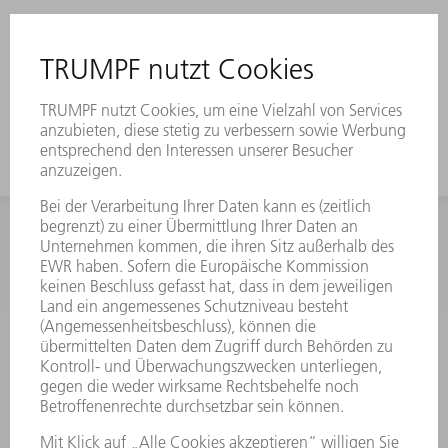
INFORMATION
Häufig gestellte Fragen
Allgemeine Geschäftsbedingungen
KONTAKT
Kundenbetreuung TRUMPF Werkzeugmaschinen
+49 7156 303 33222
Mo - Fr: 07:30 - 17:30 Uhr
Erweiterte Rufbereitschaft per Service App Mo - Fr:
06:30 - 20.00 Uhr Sa: 07:00 - 12:00 Uhr