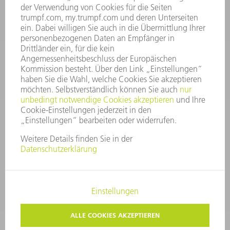
Kundenbetreuung@trumpf.com
KONTAKT
Service TRUMPF Lasertechnik
+49 7156 303 37444
Mo - Fr: 07:30 - 18:00 Uhr
Additive Manufacturing 07:30 - 17:30 Uhr
spareparts.tld@trumpf.com
IMPRESSUM
DATENSCHUTZ
COPYRIGHT UND MARKENZEICHEN
NUTZUNGSBEDINGUNGEN
AGB