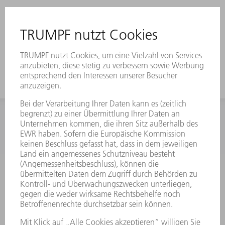
INFORMATION
Häufig gestellte Fragen
Allgemeine Geschäftsbedingungen
KONTAKT
Kundenbetreuung TRUMPF Werkzeugmaschinen
+49 7156 303 33222
Mo - Fr: 07:30 - 17:30 Uhr
Erweiterte Rufbereitschaft per Service App Mo - Fr:
06:30 - 20.00 Uhr Sa: 07:00 - 12:00 Uhr