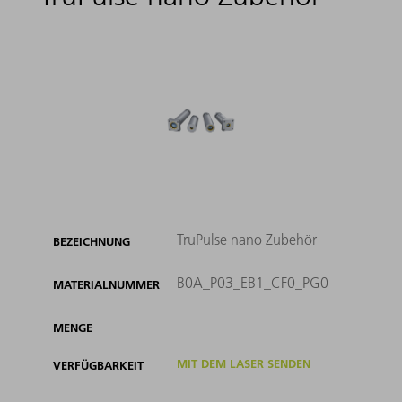
TruPulse nano Zubehör
BEZEICHNUNG
B0A_P03_EB1_CF0_PG0
MATERIALNUMMER
MENGE
MIT DEM LASER SENDEN
VERFÜGBARKEIT