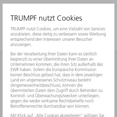
INFORMATION
Häufig gestellte Fragen
Allgemeine Geschäftsbedingungen
KONTAKT
Kundenbetreuung TRUMPF Werkzeugmaschinen
+49 7156 303 33222
Mo - Fr: 07:30 - 17:30 Uhr
Erweiterte Rufbereitschaft per Service App Mo - Fr:
06:30 - 20.00 Uhr Sa: 07:00 - 12:00 Uhr