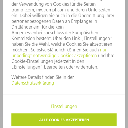
Kundenbetreuung@trumpf.com
KONTAKT
Service TRUMPF Lasertechnik
+49 7156 303 37444
Mo - Fr: 07:30 - 18:00 Uhr
Additive Manufacturing 07:30 - 17:30 Uhr
spareparts.tld@trumpf.com
IMPRESSUM
DATENSCHUTZ
COPYRIGHT UND MARKENZEICHEN
NUTZUNGSBEDINGUNGEN
AGB