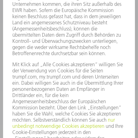
INFORMATION
Häufig gestellte Fragen
Allgemeine Geschäftsbedingungen
KONTAKT
Kundenbetreuung TRUMPF Werkzeugmaschinen
+49 7156 303 33222
Mo - Fr: 07:30 - 17:30 Uhr
Erweiterte Rufbereitschaft per Service App Mo - Fr:
06:30 - 20.00 Uhr Sa: 07:00 - 12:00 Uhr
Kundenbetreuung@trumpf.com
KONTAKT
Service TRUMPF Lasertechnik
+49 7156 303 37444
Mo - Fr: 07:30 - 18:00 Uhr
Additive Manufacturing 07:30 - 17:30 Uhr
spareparts.tld@trumpf.com