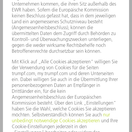
INFORMATION
Häufig gestellte Fragen
Allgemeine Geschäftsbedingungen
KONTAKT
Kundenbetreuung TRUMPF Werkzeugmaschinen
+49 7156 303 33222
Mo - Fr: 07:30 - 17:30 Uhr
Erweiterte Rufbereitschaft per Service App Mo - Fr:
06:30 - 20.00 Uhr Sa: 07:00 - 12:00 Uhr
Kundenbetreuung@trumpf.com
KONTAKT
Service TRUMPF Lasertechnik
+49 7156 303 37444
Mo - Fr: 07:30 - 18:00 Uhr
Additive Manufacturing 07:30 - 17:30 Uhr
spareparts.tld@trumpf.com