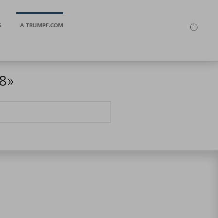
S
A TRUMPF.COM
48»