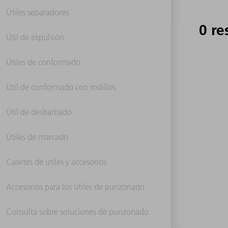
Útiles separadores
0 re
Útil de expulsión
Útiles de conformado
Útil de conformado con rodillos
Útil de desbarbado
Útiles de marcado
Casetes de útiles y accesorios
Accesorios para los útiles de punzonado
Consulta sobre soluciones de punzonado