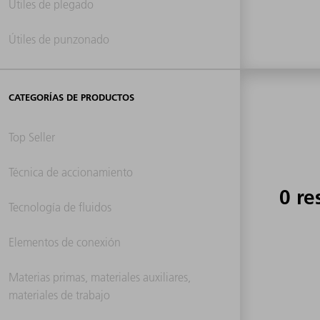
Útiles de plegado
Útiles de punzonado
CATEGORÍAS DE PRODUCTOS
Top Seller
Técnica de accionamiento
0 re
Tecnología de fluidos
Elementos de conexión
Materias primas, materiales auxiliares,
materiales de trabajo