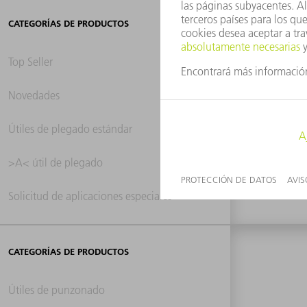
CATEGORÍAS DE PRODUCTOS
Top Seller
Novedades
0 re
Útiles de plegado estándar
>A< útil de plegado
Solicitud de aplicaciones especiales
CATEGORÍAS DE PRODUCTOS
Útiles de punzonado