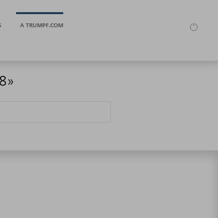
S
A TRUMPF.COM
68»