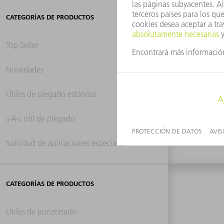
CATEGORÍAS DE PRODUCTOS
Top Seller
Novedades
0 re
Útiles de plegado estándar
>A< útil de plegado
Solicitud de aplicaciones especiales
CATEGORÍAS DE PRODUCTOS
Útiles de punzonado