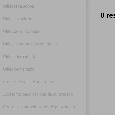
Útiles separadores
0 re
Útil de expulsión
Útiles de conformado
Útil de conformado con rodillos
Útil de desbarbado
Útiles de marcado
Casetes de útiles y accesorios
Accesorios para los útiles de punzonado
Consulta sobre soluciones de punzonado