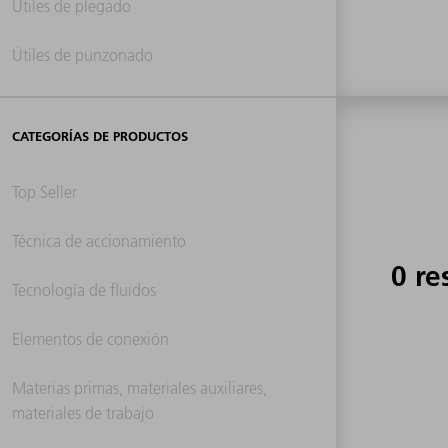
Útiles de plegado
Útiles de punzonado
CATEGORÍAS DE PRODUCTOS
Top Seller
Técnica de accionamiento
0 re
Tecnología de fluidos
Elementos de conexión
Materias primas, materiales auxiliares,
materiales de trabajo