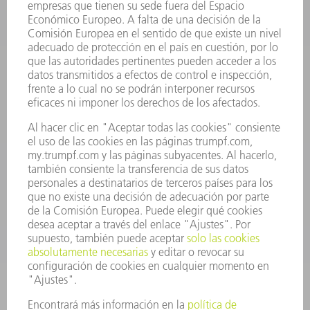
INFORMACIÓN
Preguntas más frecuentes
Condiciones generales de venta
CONTACTO
Departamento de Repuestos
+34 91 657 36 70
Lunes a Jueves de 8h – 18h
Viernes de 8h – 17h
repuestos@es.trumpf.com
CONTACTO
Departamento de Utillaje
+34 91 657 36 69
Lunes a Jueves de 8h – 18h
Viernes de 8h – 17h
utillaje@trumpf.com