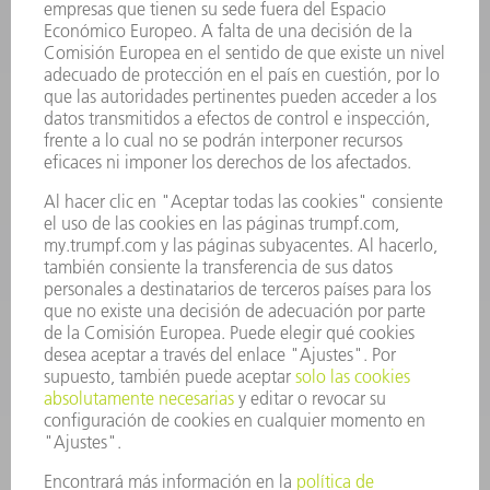
INFORMACIÓN
Preguntas más frecuentes
Condiciones generales de venta
CONTACTO
Departamento de Repuestos
+34 91 657 36 70
Lunes a Jueves de 8h – 18h
Viernes de 8h – 17h
repuestos@es.trumpf.com
CONTACTO
Departamento de Utillaje
+34 91 657 36 69
Lunes a Jueves de 8h – 18h
Viernes de 8h – 17h
utillaje@trumpf.com