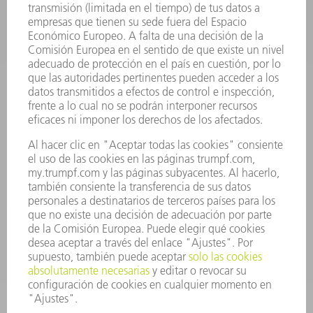
INFORMACIÓN
Preguntas más frecuentes
Condiciones generales de venta
CONTACTO
Departamento de Repuestos
+34 91 657 36 70
Lunes a Jueves de 8h – 18h
Viernes de 8h – 17h
repuestos@es.trumpf.com
CONTACTO
Departamento de Utillaje
+34 91 657 36 69
Lunes a Jueves de 8h – 18h
Viernes de 8h – 17h
utillaje@trumpf.com