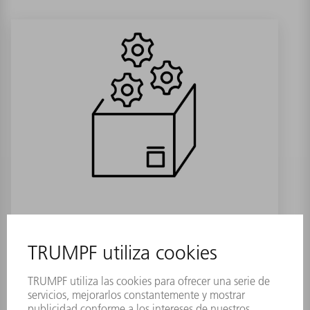
Mirror deflection
Referencia:
1671914