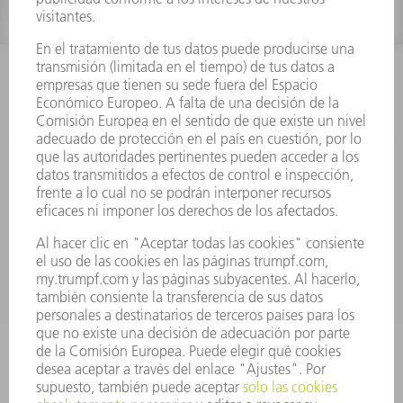
INFORMACIÓN
Preguntas más frecuentes
Condiciones generales de venta
CONTACTO
Departamento de Repuestos
+34 91 657 36 70
Lunes a Jueves de 8h – 18h
Viernes de 8h – 17h
repuestos@es.trumpf.com
CONTACTO
Departamento de Utillaje
+34 91 657 36 69
Lunes a Jueves de 8h – 18h
Viernes de 8h – 17h
utillaje@trumpf.com