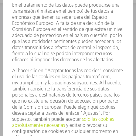
INFORMACIÓN
Preguntas más frecuentes
Condiciones generales de venta
CONTACTO
Departamento de Repuestos
+34 91 657 36 70
Lunes a Jueves de 8h – 18h
Viernes de 8h – 17h
repuestos@es.trumpf.com
CONTACTO
Departamento de Utillaje
+34 91 657 36 69
Lunes a Jueves de 8h – 18h
Viernes de 8h – 17h
utillaje@trumpf.com