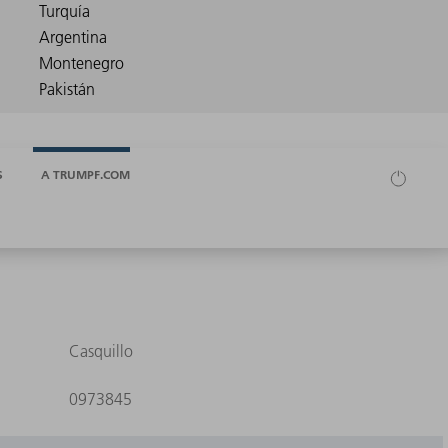
S
A TRUMPF.COM
Casquillo
0973845