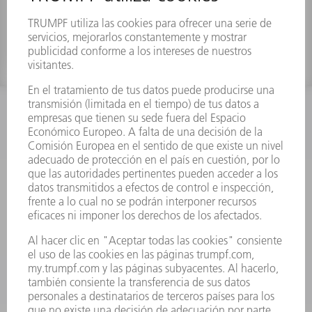
INFORMACIÓN
Preguntas más frecuentes
Condiciones generales de venta
CONTACTO
Departamento de Repuestos
+34 91 657 36 70
Lunes a Jueves de 8h – 18h
Viernes de 8h – 17h
repuestos@es.trumpf.com
CONTACTO
Departamento de Utillaje
+34 91 657 36 69