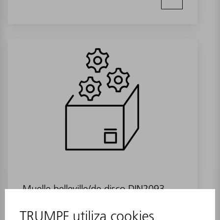
Muelle belleville/de disco DIN2093
C20 F
Referencia:
0131211