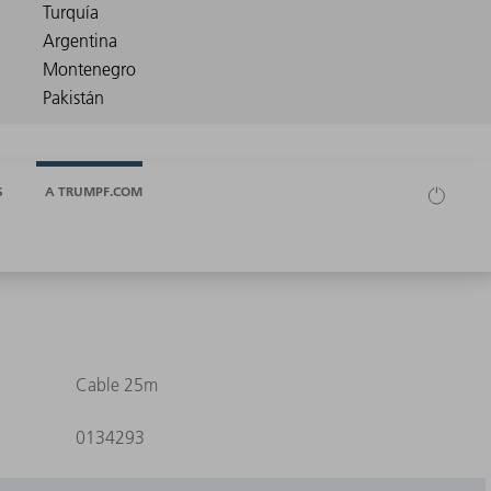
S
A TRUMPF.COM
Cable 25m
0134293