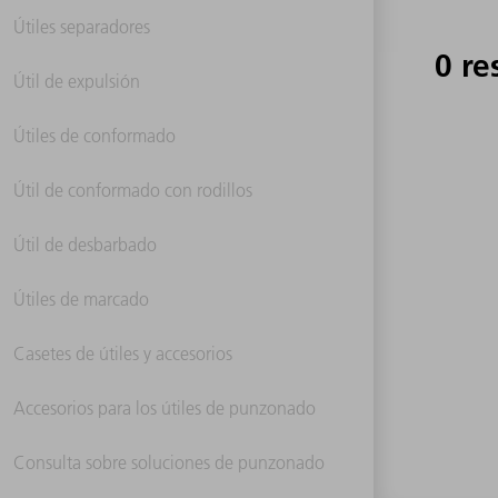
Útiles separadores
0 re
Útil de expulsión
Útiles de conformado
Útil de conformado con rodillos
Útil de desbarbado
Útiles de marcado
Casetes de útiles y accesorios
Accesorios para los útiles de punzonado
Consulta sobre soluciones de punzonado