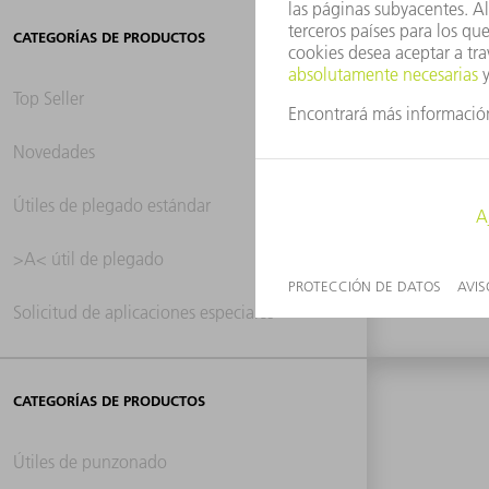
CATEGORÍAS DE PRODUCTOS
Top Seller
Novedades
0 re
Útiles de plegado estándar
>A< útil de plegado
Solicitud de aplicaciones especiales
CATEGORÍAS DE PRODUCTOS
Útiles de punzonado