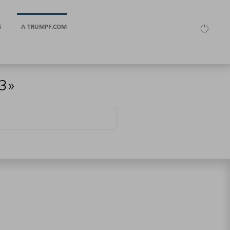
S
A TRUMPF.COM
23»