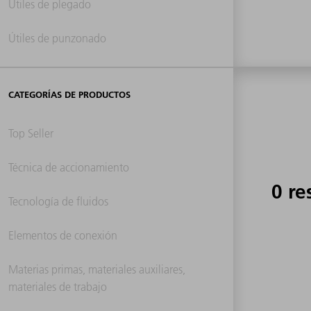
Útiles de plegado
Útiles de punzonado
CATEGORÍAS DE PRODUCTOS
Top Seller
Técnica de accionamiento
0 re
Tecnología de fluidos
Elementos de conexión
Materias primas, materiales auxiliares,
materiales de trabajo