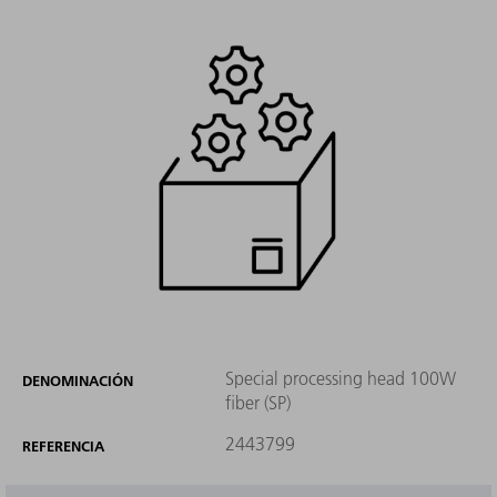
Special processing head 100W
DENOMINACIÓN
fiber (SP)
2443799
REFERENCIA