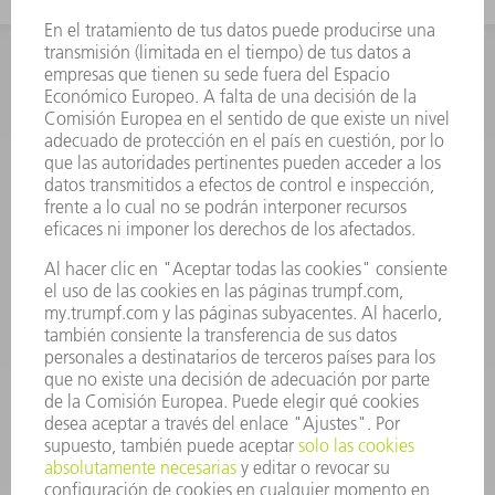
INFORMACIÓN
Preguntas más frecuentes
Condiciones generales de venta
CONTACTO
Departamento de Repuestos
+34 91 657 36 70
Lunes a Jueves de 8h – 18h
Viernes de 8h – 17h
repuestos@es.trumpf.com
CONTACTO
Departamento de Utillaje
+34 91 657 36 69
Lunes a Jueves de 8h – 18h
Viernes de 8h – 17h
utillaje@trumpf.com