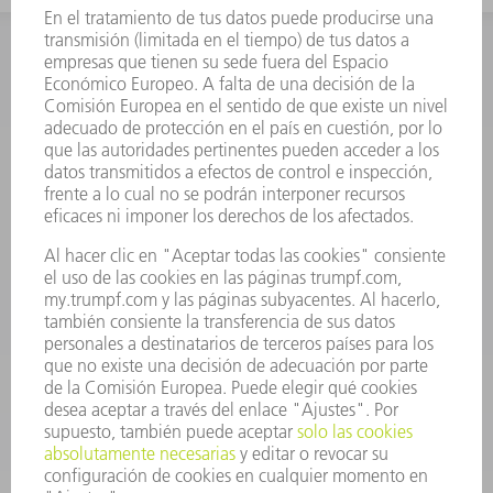
INFORMACIÓN
Preguntas más frecuentes
Condiciones generales de venta
CONTACTO
Departamento de Repuestos
+34 91 657 36 70
Lunes a Jueves de 8h – 18h
Viernes de 8h – 17h
repuestos@es.trumpf.com
CONTACTO
Departamento de Utillaje
+34 91 657 36 69
Lunes a Jueves de 8h – 18h
Viernes de 8h – 17h
utillaje@trumpf.com