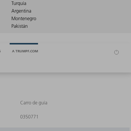
S
A TRUMPF.COM
Carro de guía
0350771