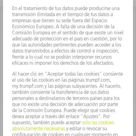
INFORMACIÓN
Preguntas más frecuentes
Condiciones generales de venta
CONTACTO
Departamento de Repuestos
+34 91 657 36 70
Lunes a Jueves de 8h – 18h
Viernes de 8h – 17h
repuestos@es.trumpf.com
CONTACTO
Departamento de Utillaje
+34 91 657 36 69
Lunes a Jueves de 8h – 18h
Viernes de 8h – 17h
utillaje@trumpf.com