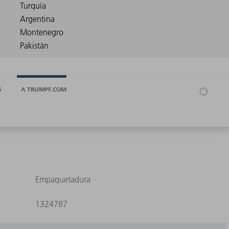
S
A TRUMPF.COM
Empaquetadura
1324787