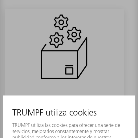
Conducto de reaspiración d90 L1300
Referencia:
2114613