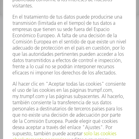
INFORMACIÓN
Preguntas más frecuentes
Condiciones generales de venta
CONTACTO
Departamento de Repuestos
+34 91 657 36 70
Lunes a Jueves de 8h – 18h
Viernes de 8h – 17h
repuestos@es.trumpf.com
CONTACTO
Departamento de Utillaje
+34 91 657 36 69
Lunes a Jueves de 8h – 18h
Viernes de 8h – 17h
utillaje@trumpf.com