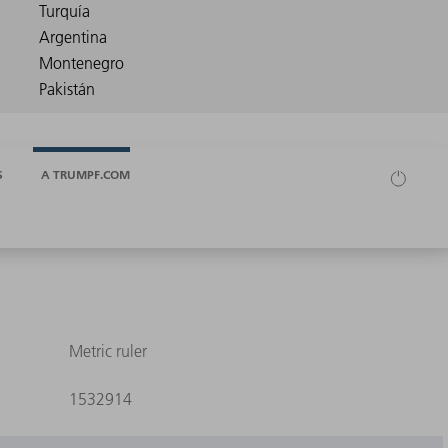
S
A TRUMPF.COM
Metric ruler
1532914