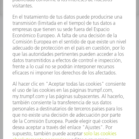
INFORMACIÓN
Preguntas más frecuentes
Condiciones generales de venta
CONTACTO
Departamento de Repuestos
+34 91 657 36 70
Lunes a Jueves de 8h – 18h
Viernes de 8h – 17h
repuestos@es.trumpf.com
CONTACTO
Departamento de Utillaje
+34 91 657 36 69
Lunes a Jueves de 8h – 18h
Viernes de 8h – 17h
utillaje@trumpf.com