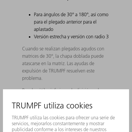
Para ángulos de 30° a 180°, así como
para el plegado anterior para el
aplastado
Versión estrecha y versión con radio 3
Cuando se realizan plegados agudos con
matrices de 30°, la chapa doblada puede
atascarse en la matriz. Las ayudas de
expulsión de TRUMPF resuelven este
problema.
Para los útiles inferiores, la división es la
misma que para los útiles superiores. Los
útiles de cuerno se sustituyen por secciones
de 100 mm.