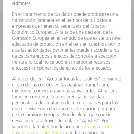
INFORMACIÓN
Preguntas más frecuentes
Condiciones generales de venta
CONTACTO
Departamento de Repuestos
+34 91 657 36 70
Lunes a Jueves de 8h – 18h
Viernes de 8h – 17h
repuestos@es.trumpf.com
CONTACTO
Departamento de Utillaje
+34 91 657 36 69
Lunes a Jueves de 8h – 18h
Viernes de 8h – 17h
utillaje@trumpf.com