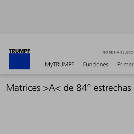
NO SE HA SELEC
MyTRUMPF
Funciones
Primer
Matrices >A< de 84° estrechas