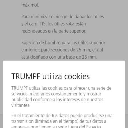
máximo).
Para minimizar el riesgo de dañar los útiles
y el carril TIS, los útiles >A< están
redondeados en la parte superior.
Sujeción de hombro para los útiles superior
e inferior: para secciones de 25 mm, el útil
está diseñado con una base de 25 mm.
En los útiles asimétricos, la ranura para la
pinza de tenaza se mecaniza por ambos
lados.
INFORMACIÓN