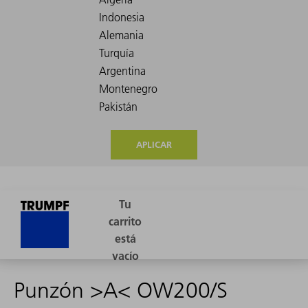
APLICAR
Punzón >A< OW200/S