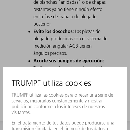
de planchas "anidadas" o de chapas
restantes ya no tiene ningún efecto
en la fase de trabajo de plegado
posterior.
Evite los desechos:
Las piezas de
plegado producidas con el sistema de
medición angular ACB tienen
ángulos precisos.
Acorte sus tiempos de ejecución:
TruBend produce piezas de precisión
angular que no necesitan ser
reelaboradas ni vueltas a medir por el
aseguramiento de la calidad.