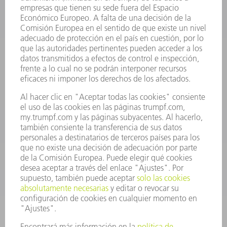
INFORMACIÓN
Preguntas más frecuentes
Condiciones generales de venta
CONTACTO
Departamento de Repuestos
+34 91 657 36 70
Lunes a Jueves de 8h – 18h
Viernes de 8h – 17h
repuestos@es.trumpf.com
CONTACTO
Departamento de Utillaje
+34 91 657 36 69
Lunes a Jueves de 8h – 18h
Viernes de 8h – 17h
utillaje@trumpf.com