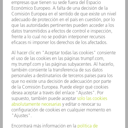
INFORMACIÓN
Preguntas más frecuentes
Condiciones generales de venta
CONTACTO
Departamento de Repuestos
+34 91 657 36 70
Lunes a Jueves de 8h – 18h
Viernes de 8h – 17h
repuestos@es.trumpf.com
CONTACTO
Departamento de Utillaje
+34 91 657 36 69
Lunes a Jueves de 8h – 18h
Viernes de 8h – 17h
utillaje@trumpf.com