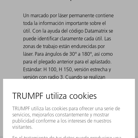
Un marcado por láser permanente contiene
toda la información importante sobre el
útil. Con la ayuda del código Datamatrix se
puede identificar claramente cada útil. Las
zonas de trabajo están endurecidas por
láser. Para ángulos de 30° a 180°, así como
para el plegado anterior para el aplastado.
Estándar: H 100, H 150, versión estrecha y
versión con radio 3. Cuando se realizan
plegados agudos con matrices de 30°, la
chapa doblada puede atascarse en la
matriz. Las ayudas de expulsión de TRUMPF
resuelven este problema.