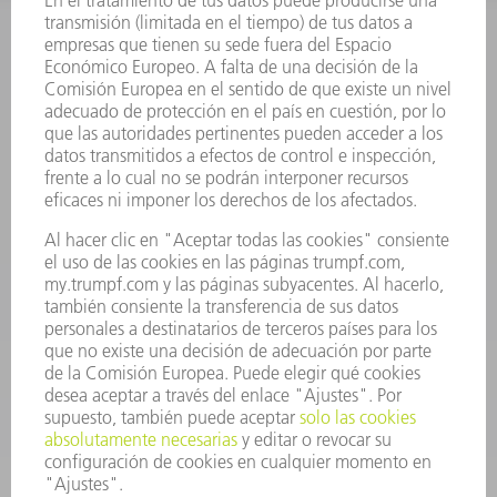
INFORMACIÓN
Preguntas más frecuentes
Condiciones generales de venta
CONTACTO
Departamento de Repuestos
+34 91 657 36 70
Lunes a Jueves de 8h – 18h
Viernes de 8h – 17h
repuestos@es.trumpf.com
CONTACTO
Departamento de Utillaje
+34 91 657 36 69
Lunes a Jueves de 8h – 18h
Viernes de 8h – 17h
utillaje@trumpf.com