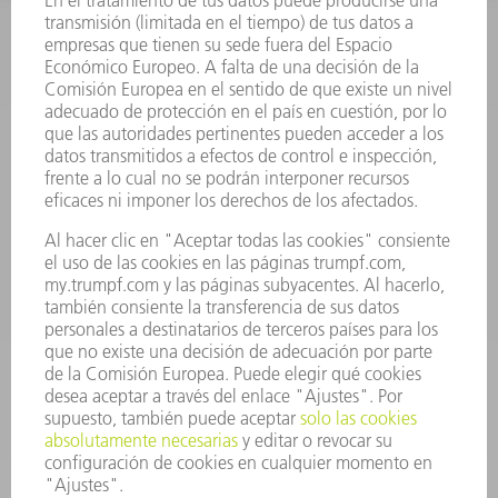
INFORMACIÓN
Preguntas más frecuentes
Condiciones generales de venta
CONTACTO
Departamento de Repuestos
+34 91 657 36 70
Lunes a Jueves de 8h – 18h
Viernes de 8h – 17h
repuestos@es.trumpf.com
CONTACTO
Departamento de Utillaje
+34 91 657 36 69
Lunes a Jueves de 8h – 18h
Viernes de 8h – 17h
utillaje@trumpf.com