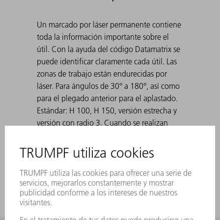
Un marcado por láser permanente contiene
toda la información importante sobre el
útil. Con la ayuda del código Datamatrix se
puede identificar claramente cada útil. Las
zonas de trabajo están endurecidas por
láser. Para ángulos de 30° a 180°, así como
para el plegado anterior para el aplastado.
Estándar: H 100, H 150, versión estrecha y
versión con radio 3. Cuando se realizan
plegados agudos con matrices de 30°, la
chapa doblada puede atascarse en la
matriz. Las ayudas de expulsión de TRUMPF
resuelven este problema.