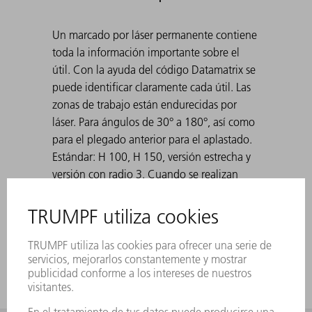
Un marcado por láser permanente contiene
toda la información importante sobre el
útil. Con la ayuda del código Datamatrix se
puede identificar claramente cada útil. Las
zonas de trabajo están endurecidas por
láser. Para ángulos de 30° a 180°, así como
para el plegado anterior para el aplastado.
Estándar: H 100, H 150, versión estrecha y
versión con radio 3. Cuando se realizan
plegados agudos con matrices de 30°, la
chapa doblada puede atascarse en la
matriz. Las ayudas de expulsión de TRUMPF
resuelven este problema.