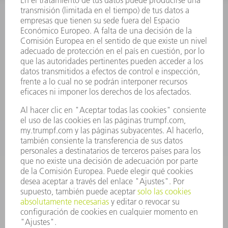
INFORMACIÓN
Preguntas más frecuentes
Condiciones generales de venta
CONTACTO
Departamento de Repuestos
+34 91 657 36 70
Lunes a Jueves de 8h – 18h
Viernes de 8h – 17h
repuestos@es.trumpf.com
CONTACTO
Departamento de Utillaje
+34 91 657 36 69
Lunes a Jueves de 8h – 18h
Viernes de 8h – 17h
utillaje@trumpf.com