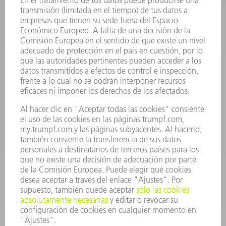
INFORMACIÓN
Preguntas más frecuentes
Condiciones generales de venta
CONTACTO
Departamento de Repuestos
+34 91 657 36 70
Lunes a Jueves de 8h – 18h
Viernes de 8h – 17h
repuestos@es.trumpf.com
CONTACTO
Departamento de Utillaje
+34 91 657 36 69
Lunes a Jueves de 8h – 18h
Viernes de 8h – 17h
utillaje@trumpf.com