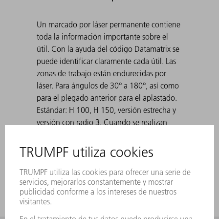
Un marcado por láser permanente contiene
toda la información importante sobre el
útil. Con la ayuda del código Datamatrix se
puede identificar claramente cada útil. Las
zonas de trabajo están endurecidas por
láser. Para ángulos de 30° a 180°, así como
para el plegado anterior para el aplastado.
Estándar: H 100, H 150, versión estrecha y
versión con radio 3. Cuando se realizan
plegados agudos con matrices de 30°, la
chapa doblada puede atascarse en la
matriz. Las ayudas de expulsión de TRUMPF
resuelven este problema.