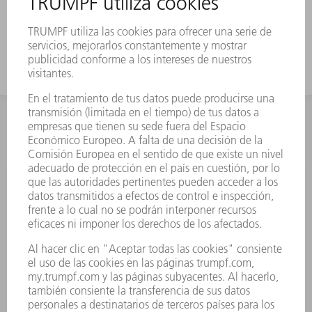
Las ayudas de expulsión de TRUMPF
resuelven este problema.
INFORMACIÓN
Preguntas más frecuentes
Condiciones generales de venta
CONTACTO
Departamento de Repuestos
+34 91 657 36 70
Lunes a Jueves de 8h – 18h
Viernes de 8h – 17h
repuestos@es.trumpf.com
CONTACTO
Departamento de Utillaje