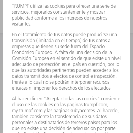
libre.
INFORMACIÓN
Preguntas más frecuentes
Condiciones generales de venta
CONTACTO
Departamento de Repuestos
+34 91 657 36 70
Lunes a Jueves de 8h – 18h
Viernes de 8h – 17h
repuestos@es.trumpf.com
CONTACTO
Departamento de Utillaje
+34 91 657 36 69