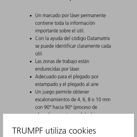
Un marcado por láser permanente
contiene toda la información
importante sobre el útil.
Con la ayuda del código Datamatrix
se puede identificar claramente cada
útil.
Las zonas de trabajo están
endurecidas por láser.
Adecuado para el plegado por
estampado y el plegado al aire
Un juego permite obtener
escalonamientos de 4, 6, 8 o 10 mm
con 90° hacia 90° (proceso de
plegado por estampado) o bien
distintos escalonamientos y ángulos
de > 90° en el proceso de plegado