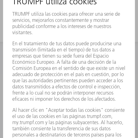
Las ayudas de expulsión de TRUMPF
resuelven este problema.
INFORMACIÓN
Preguntas más frecuentes
Condiciones generales de venta
CONTACTO
Departamento de Repuestos
+34 91 657 36 70
Lunes a Jueves de 8h – 18h
Viernes de 8h – 17h
repuestos@es.trumpf.com
CONTACTO
Departamento de Utillaje