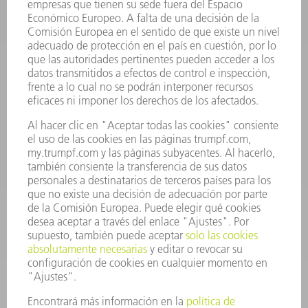
INFORMACIÓN
Preguntas más frecuentes
Condiciones generales de venta
CONTACTO
Departamento de Repuestos
+34 91 657 36 70
Lunes a Jueves de 8h – 18h
Viernes de 8h – 17h
repuestos@es.trumpf.com
CONTACTO
Departamento de Utillaje
+34 91 657 36 69
Lunes a Jueves de 8h – 18h
Viernes de 8h – 17h
utillaje@trumpf.com