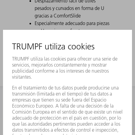
Desplazamiento fácil de útiles
pesados y curvados en forma de U
gracias a ComfortSlide
Especialmente adecuado para piezas
en U gracias a su fuerte
desplazamiento
Para las cajas altas se usa el útil con
gran altura de trabajo
INFORMACIÓN
Preguntas más frecuentes
Condiciones generales de venta
CONTACTO
Departamento de Repuestos