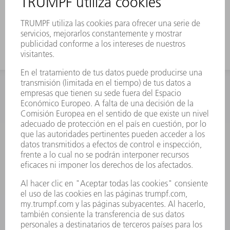
Para las cajas altas se usa el útil con
gran altura de trabajo.
INFORMACIÓN
Preguntas más frecuentes
Condiciones generales de venta
CONTACTO
Departamento de Repuestos
+34 91 657 36 70
Lunes a Jueves de 8h – 18h
Viernes de 8h – 17h
repuestos@es.trumpf.com
CONTACTO
Departamento de Utillaje