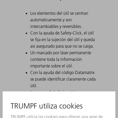
Los elementos del útil se centran
automáticamente y son
intercambiables y reversibles.
Con la ayuda de Safety-Click, el útil
se fija en la sujeción del útil y queda
así asegurado para que no se caiga.
Un marcado por láser permanente
contiene toda la información
importante sobre el útil.
Con la ayuda del código Datamatrix
se puede identificar claramente cada
útil.
Las zonas de trabajo están
endurecidas por láser.
Las modificaciones de los útiles están
disponibles bajo petición.